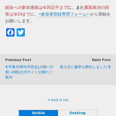
総会への参加連絡は4/26正午まで
に、また
書面表決の回
答は4/24まで
に、
<参加者登録専用フォーム>
から登録を
お願いします。
F
T
ac
w
e
itt
b
er
Previous Post
Next Post
o
卒業30周年同窓会(24期･25
新入生に徽章を贈呈しました!
o
期･26期)公式サイト公開のご
案内
k
Back to top
Mobile
Desktop