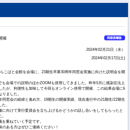
開催
2024年02月21日（水）
2024年02月17日(土)
北高しらこばと会館を会場に、23期生卒業30周年同窓会実施に向けた説明会を開
でも会場での説明のほかZOOMも併用してきました。昨年5月に感染症法上
ましたが、利便性も加味して今回もオンライン併用で開催、この結果会場に6
となりました。
年同窓会の経緯と進め方、19期生の開催実績、現在進行中の21期生/22期生
した。
開催に向けて実行委員会を立ち上げるかどうかの話し合いをしてもらったと
に。
議を重ねていく予定です。
興味のある方はぜひご連絡ください！