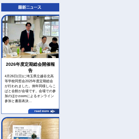
2026年度定期総会開催報
告
4月26日(日)に埼玉県立越谷北高
等学校同窓会2025年度定期総会
が行われました。例年同様しらこ
ばと会館が会場です。会場での参
加のほかzoomによるオンライン
参加と書面表決…