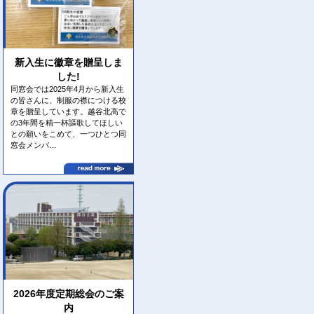
新入生に徽章を贈呈しま
した!
同窓会では2025年4月から新入生
の皆さんに、制服の襟につける校
章を贈呈しています。越谷北高で
の3年間を精一杯謳歌してほしい
との願いをこめて、一つひとつ同
窓会メンバ…
2026年度定期総会のご案
内