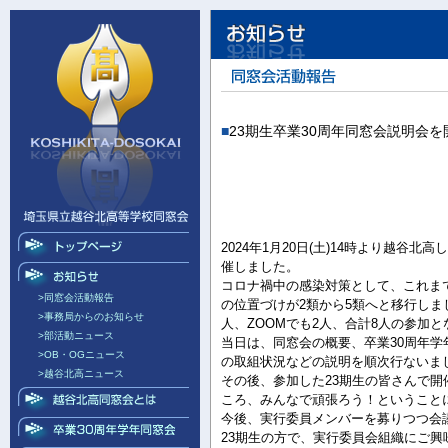
■
23期生卒業30周年同窓会説明会を
2024年1月20日(土)14時より越谷
催しました。
コロナ禍中の感染対策として、これま
>同窓会活動報告
の位置づけが2類から5類へと移行し
>事務局からのお知らせ
人、ZOOMでも2人、合計8人の参加
>部活動ニュース
当日は、同窓会の概要、卒業30周年学
>OB・OGニュース
の取組状況などの説明を順次行ないま
>越谷北高ニュース
その後、参加した23期生の皆さんで
ころ、みんなで頑張ろう！ということ
今後、実行委員メンバーを募りつつ会
23期生の方で、実行委員会組織にご