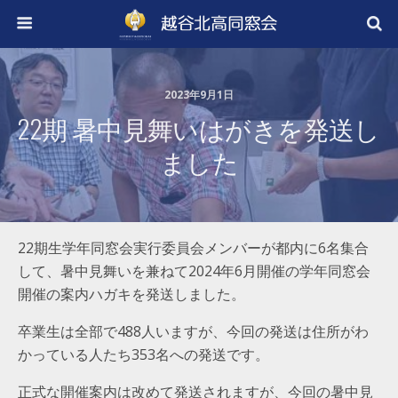
2023年9月1日
22期 暑中見舞いはがきを発送し
ました
22期生学年同窓会実行委員会メンバーが都内に6名集合
して、暑中見舞いを兼ねて2024年6月開催の学年同窓会
開催の案内ハガキを発送しました。
卒業生は全部で488人いますが、今回の発送は住所がわ
かっている人たち353名への発送です。
正式な開催案内は改めて発送されますが、今回の暑中見