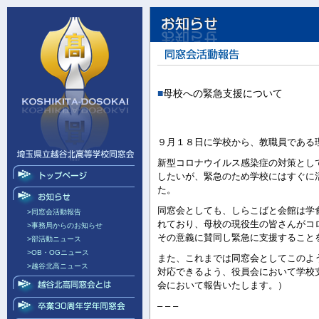
■
母校への緊急支援について
９月１８日に学校から、教職員である
新型コロナウイルス感染症の対策とし
したいが、緊急のため学校にはすぐに
た。
同窓会としても、しらこばと会館は学
>同窓会活動報告
れており、母校の現役生の皆さんがコ
>事務局からのお知らせ
その意義に賛同し緊急に支援すること
>部活動ニュース
>OB・OGニュース
また、これまでは同窓会としてこのよ
>越谷北高ニュース
対応できるよう、役員会において学校
会において報告いたします。）
– – –