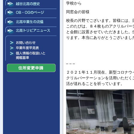
学校から
同窓会の皆様
校長の片野でございます。皆様には、
このたびは、８４枚ものアクリルパー
と会館に設置させていただきました。
ります。本当にありがとうございまし
令和３年１１月
校長 
– – –
２０２１年１１月現在、新型コロナウ
クリルパーテーションを活用いただく
活が送れることを祈っています。