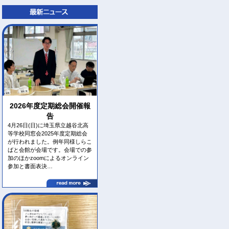
2026年度定期総会開催報
告
4月26日(日)に埼玉県立越谷北高
等学校同窓会2025年度定期総会
が行われました。例年同様しらこ
ばと会館が会場です。会場での参
加のほかzoomによるオンライン
参加と書面表決…