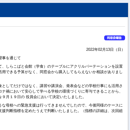
2022年02月13日（日）
理事を通じて
て、しらこばと会館（学食）のテーブルにアクリルパーテーションを設置
活用できる予算がなく、同窓会から購入してもらえないか相談がありまし
食としてだけではなく、講習や講演会、発表会などの学校行事にも活用さ
ロナ禍において安心して学べる学校の環境づくりに寄与できることから、
を９月１９日の 役員会において決定いたしました。
うな母校への緊急支援は行ってきませんでしたので、今後同様のケースに
支援判断指標を定めたうえで判断いたしました。（指標の詳細は、次回総