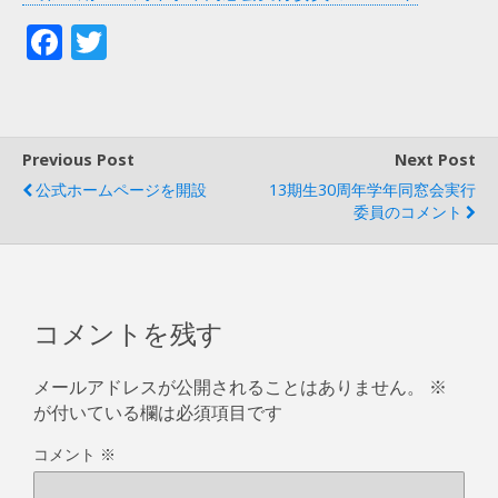
F
T
ac
w
e
itt
b
er
Previous Post
Next Post
o
公式ホームページを開設
13期生30周年学年同窓会実行
o
委員のコメント
k
コメントを残す
メールアドレスが公開されることはありません。
※
が付いている欄は必須項目です
コメント
※