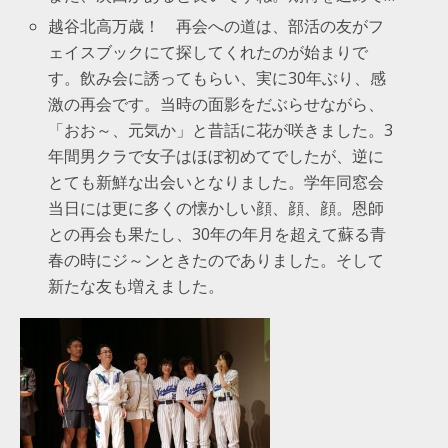
越谷北高万歳！ 再会への道は、部活の友がフ
ェイスブックにて探してくれたのが始まりで
す。飲み会に誘ってもらい、実に30年ぶり、感
激の再会です。当時の面影をだぶらせながら、
「おお～、元気か」と昔話に花が咲きました。3
年間男クラで女子はほぼ初めてでしたが、逆に
とても新鮮な出会いとなりました。学年同窓会
当日には更に多くの懐かしい顔、顔、顔。恩師
との再会も果たし、30年の年月を超えて蘇る青
春の時にジ～ンときたのでありました。そして
新たな友も増えました。