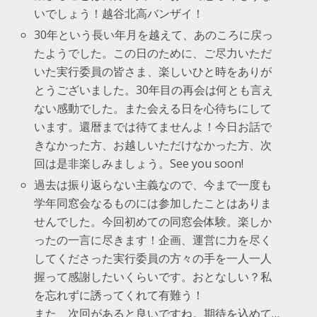
いでしょう！越谷北高バンザイ！
30年という長い年月を越えて、あのころに戻っ
たようでした。この日のために、ご尽力いただ
いた実行委員の皆さま、楽しいひと時をありが
とうございました。30年目の再会は何とも言え
ない感動でした。また会える日を心待ちにして
います。還暦までは待てませんよ！今日お話で
きなかった方、お越しいただけなかった方、次
回は是非楽しみましょう。See you soon!
過去は振り返らない主義なので、今まで一度も
学年同窓会なるものには参加したことはありま
せんでした。今回初めての同窓会体験。楽しか
ったの一言に尽きます！企画、運営に力を尽く
してくださった実行委員の方々の手を一人一人
握って感謝したいくらいです。おとなしい？私
を忘れずに誘ってくれて有難う！
また、次回があると良いですね。期待を込めて…