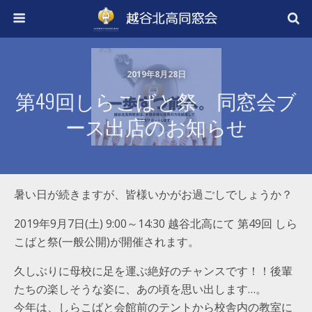
2019年8月28日
第49回しらこばと祭 同窓会ブ
ース出店のお知らせ
暑い日が続きますが、皆様いかがお過ごしでしょうか？
2019年9月7日(土) 9:00～14:30 越谷北高にて 第49回 しら
こばと祭(一般公開)が開催されます。
久しぶりに母校に足を運ぶ絶好のチャンスです！！後輩
たちの楽しそうな姿に、あの頃を思い出します…。
今年は、しらこばと会館前のテントから校舎内の教室に