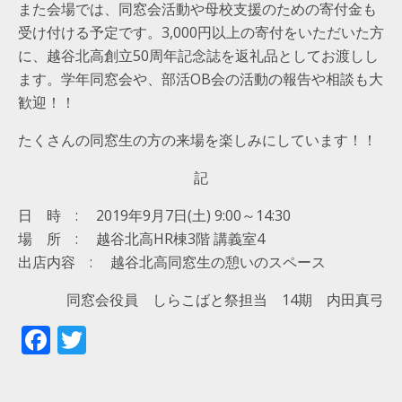
また会場では、同窓会活動や母校支援のための寄付金も
受け付ける予定です。3,000円以上の寄付をいただいた方
に、越谷北高創立50周年記念誌を返礼品としてお渡しし
ます。学年同窓会や、部活OB会の活動の報告や相談も大
歓迎！！
たくさんの同窓生の方の来場を楽しみにしています！！
記
日 時 : 2019年9月7日(土) 9:00～14:30
場 所 : 越谷北高HR棟3階 講義室4
出店内容 : 越谷北高同窓生の憩いのスペース
同窓会役員 しらこばと祭担当 14期 内田真弓
F
T
ac
w
e
itt