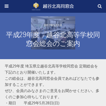
2017年5月1日
平成29年度 越谷北高等学校同
窓会総会のご案内
平成29年度 埼玉県立越谷北高等学校同窓会 定期総会を
下記のとおり開催いたします。
この総会は、越谷北高同窓会会員であればどなたでも参
加することができます。
ぜひ、会員のみなさまのご意見をお聞かせください。多
くのご参加心待ちしております。
・期日 平成29年5月28日(日)