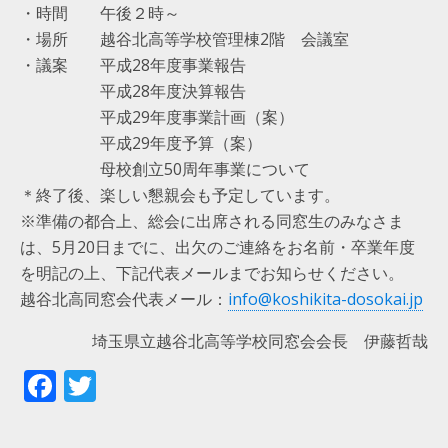
・時間 午後２時～
・場所 越谷北高等学校管理棟2階 会議室
・議案 平成28年度事業報告
平成28年度決算報告
平成29年度事業計画（案）
平成29年度予算（案）
母校創立50周年事業について
＊終了後、楽しい懇親会も予定しています。
※準備の都合上、総会に出席される同窓生のみなさま
は、5月20日までに、出欠のご連絡をお名前・卒業年度
を明記の上、下記代表メールまでお知らせください。
越谷北高同窓会代表メール：
info@koshikita-dosokai.jp
埼玉県立越谷北高等学校同窓会会長 伊藤哲哉
F
T
ac
w