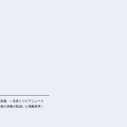
の流儀
＞北高トリビアニュース
個人情報の取扱いと掲載基準
｜
｜