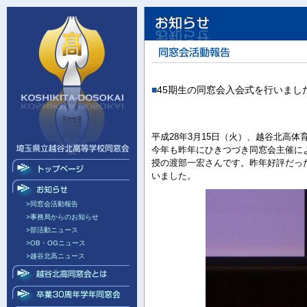
■
45期生の同窓会入会式を行いまし
平成28年3月15日（火）、越谷北高
今年も昨年にひきつづき同窓会主催によ
授の渡部一宏さんです。昨年好評だった
いました。
>同窓会活動報告
>事務局からのお知らせ
>部活動ニュース
>OB・OGニュース
>越谷北高ニュース