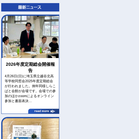
2026年度定期総会開催報
告
4月26日(日)に埼玉県立越谷北高
等学校同窓会2025年度定期総会
が行われました。例年同様しらこ
ばと会館が会場です。会場での参
加のほかzoomによるオンライン
参加と書面表決…