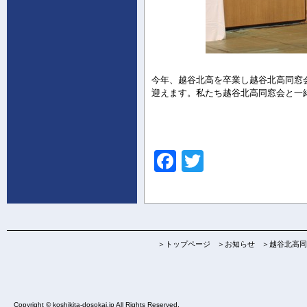
今年、越谷北高を卒業し越谷北高同窓会
迎えます。私たち越谷北高同窓会と一
F
T
a
wi
c
tt
e
er
b
＞トップページ
＞お知らせ
＞越谷北高同
o
o
Copyright © koshikita-dosokai.jp All Rights Reserved.