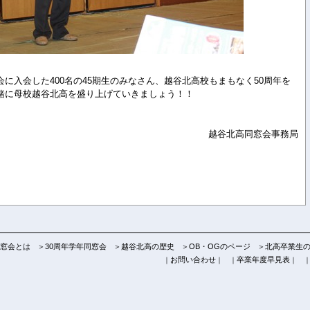
に入会した400名の45期生のみなさん、越谷北高校もまもなく50周年を
緒に母校越谷北高を盛り上げていきましょう！！
越谷北高同窓会事務局
窓会とは
＞30周年学年同窓会
＞越谷北高の歴史
＞OB・OGのページ
＞北高卒業生
お問い合わせ
卒業年度早見表
｜
｜
｜
｜