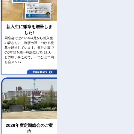
新入生に徽章を贈呈しま
した!
同窓会では2025年4月から新入生
の皆さんに、制服の襟につける校
章を贈呈しています。越谷北高で
の3年間を精一杯謳歌してほしい
との願いをこめて、一つひとつ同
窓会メンバ…
2026年度定期総会のご案
内