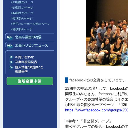
>13期生のページ
>15期生のページ
>44期生のページ
>野球部のページ
>男子バレーボール部のページ
>将棋部のページ
facebookでの交流をしています。
13期生の交流の場として、facebo
同級生のみなさん、facebookご
グループへの参加希望の場合はリクエスト
◇FBの非公開グループページ 「13t
https://www.facebook.com/groups/25
※参考：「非公開グループ」
非公開グループの場合、faceboo