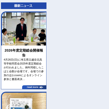
2026年度定期総会開催報
告
4月26日(日)に埼玉県立越谷北高
等学校同窓会2025年度定期総会
が行われました。例年同様しらこ
ばと会館が会場です。会場での参
加のほかzoomによるオンライン
参加と書面表決…