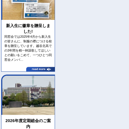
新入生に徽章を贈呈しま
した!
同窓会では2025年4月から新入生
の皆さんに、制服の襟につける校
章を贈呈しています。越谷北高で
の3年間を精一杯謳歌してほしい
との願いをこめて、一つひとつ同
窓会メンバ…
2026年度定期総会のご案
内